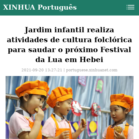
XINHUA Português
Jardim infantil realiza
atividades de cultura folclórica
para saudar o próximo Festival
da Lua em Hebei
2021-09-20 13:27:21丨
portuguese.xinhuanet.com
a