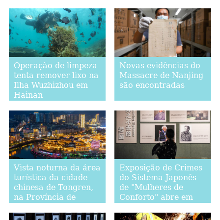
Lua em Qinghai
Operação de limpeza
Novas evidências do
tenta remover lixo na
Massacre de Nanjing
Ilha Wuzhizhou em
são encontradas
Hainan
Vista noturna da área
Exposição de Crimes
turística da cidade
do Sistema Japonês
chinesa de Tongren,
de "Mulheres de
na Província de
Conforto" abre em
Guizhou
Nanjing