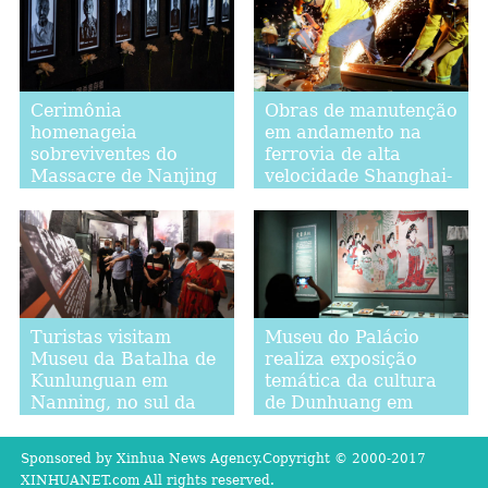
Cerimônia
Obras de manutenção
homenageia
em andamento na
sobreviventes do
ferrovia de alta
Massacre de Nanjing
velocidade Shanghai-
Hangzhou
Turistas visitam
Museu do Palácio
Museu da Batalha de
realiza exposição
Kunlunguan em
temática da cultura
Nanning, no sul da
de Dunhuang em
China
Beijing
Sponsored by Xinhua News Agency.Copyright © 2000-2017
XINHUANET.com All rights reserved.