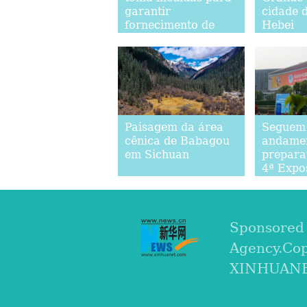
garantir
cidade 
fornecimento de
Hebei
suprimentos diários
após ressurgimento
da COVID-19
Paisagem da área
Seguem
cênica de Babagou
andamen
em Sichuan
prepara
4ª Expo
Internac
Importa
China e
Sponsored
Agency.Co
XINHUANET.