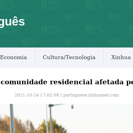
guês
Economia
Cultura/Tecnologia
Xinhua 
a comunidade residencial afetada 
2021-10-24 17:02:08丨
portuguese.xinhuanet.com