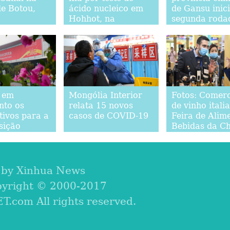
de Botou,
ácido nucleico em
de Gansu inic
Hohhot, na
segunda roda
Mongólia Interior
testes de ácid
nucleico
 em
Mongólia Interior
Fotos: Comerc
to os
relata 15 novos
de vinho itali
tivos para a
casos de COVID-19
Feira de Alim
sição
Bebidas da C
ional de
ção da
m Shanghai
 by Xinhua News
pyright © 2000-2017
com All rights reserved.