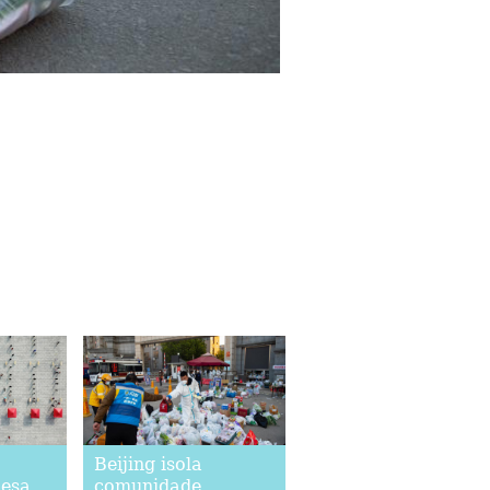
Beijing isola
nesa
comunidade