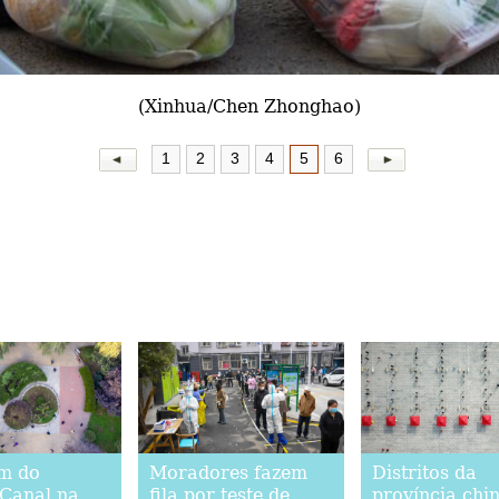
(Xinhua/Chen Zhonghao)
1
2
3
4
5
6
m do
Moradores fazem
Distritos da
Canal na
fila por teste de
província chi