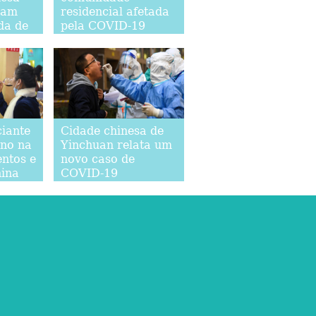
iam
residencial afetada
da de
pela COVID-19
o
iante
Cidade chinesa de
ano na
Yinchuan relata um
entos e
novo caso de
hina
COVID-19