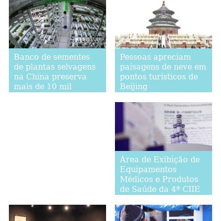
Pessoas apreciam
Banco de sementes
paisagens de neve em
de plantas selvagens
pontos turísticos de
na China preserva
Beijing
mais de 10 mil
espécies
Área de Exibição de
Equipamentos
Médicos e Produtos
de Saúde da 4ª CIIE