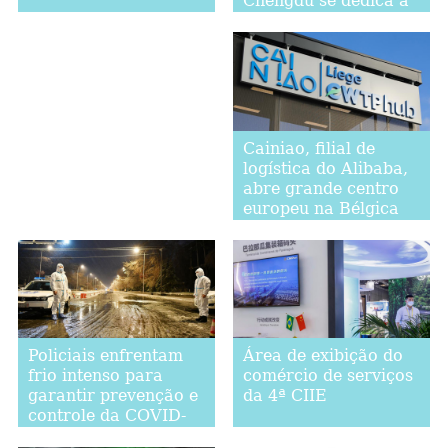
Chengdu se dedica à
inovação tecnológica
Cainiao, filial de
logística do Alibaba,
abre grande centro
europeu na Bélgica
Policiais enfrentam
Área de exibição do
frio intenso para
comércio de serviços
garantir prevenção e
da 4ª CIIE
controle da COVID-
19 em Harbin