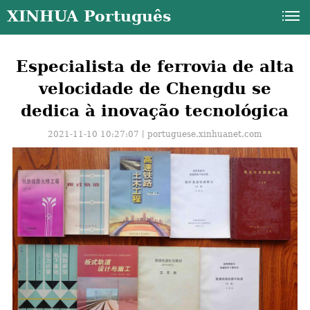
XINHUA Português
Especialista de ferrovia de alta
velocidade de Chengdu se
dedica à inovação tecnológica
2021-11-10 10:27:07丨
portuguese.xinhuanet.com
a