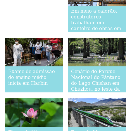
Em meio a calorão,
construtores
trabalham em
canteiro de obras em
Baotou, no norte da
China
Exame de admissão
Cenário do Parque
do ensino médio
Nacional do Pântano
inicia em Harbin
do Lago Chishan em
Chuzhou, no leste da
China