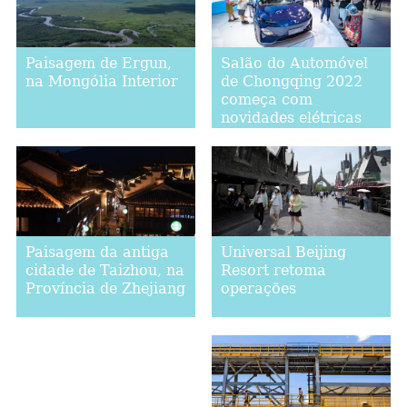
Paisagem de Ergun,
Salão do Automóvel
na Mongólia Interior
de Chongqing 2022
começa com
novidades elétricas
Universal Beijing
Paisagem da antiga
Resort retoma
cidade de Taizhou, na
operações
Província de Zhejiang