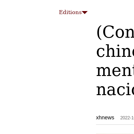
中文
English
Español
Editions
(Con
chin
ment
naci
xhnews
2022-1