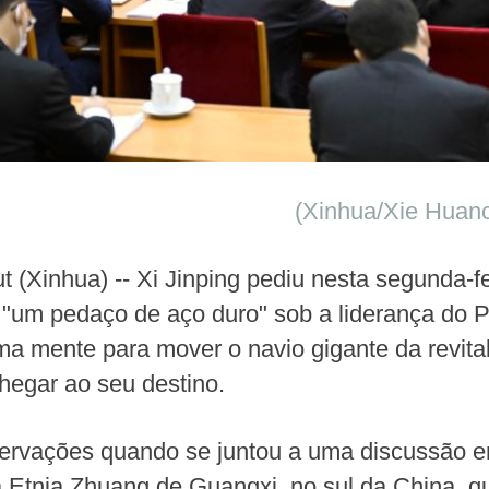
(Xinhua/Xie Huanc
out (Xinhua) -- Xi Jinping pediu nesta segunda
"um pedaço de aço duro" sob a liderança do 
 mente para mover o navio gigante da revital
hegar ao seu destino.
servações quando se juntou a uma discussão 
Etnia Zhuang de Guangxi, no sul da China, qu