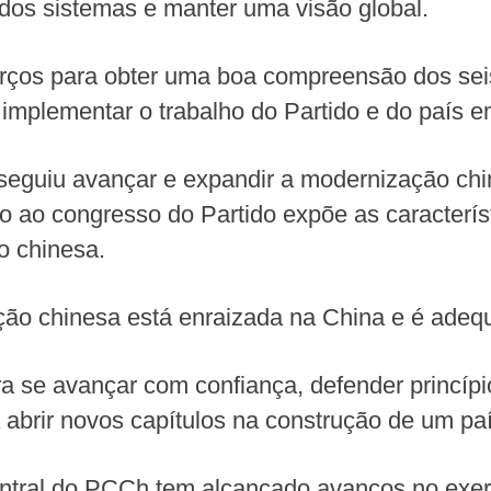
os sistemas e manter uma visão global.
orços para obter uma boa compreensão dos se
 implementar o trabalho do Partido e do país 
guiu avançar e expandir a modernização chin
io ao congresso do Partido expõe as caracterís
o chinesa.
ão chinesa está enraizada na China e é adequa
ra se avançar com confiança, defender princípi
a abrir novos capítulos na construção de um pa
tral do PCCh tem alcançado avanços no exerc