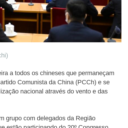
hi)
-feira a todos os chineses que permaneçam
Partido Comunista da China (PCCh) e se
ização nacional através do vento e das
em grupo com delegados da Região
e estão participando do 20º Congresso