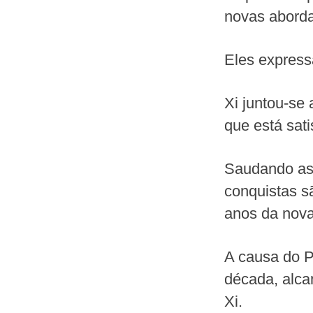
novas aborda
Eles express
Xi juntou-se
que está sat
Saudando as 
conquistas s
anos da nova
A causa do Pa
década, alca
Xi.