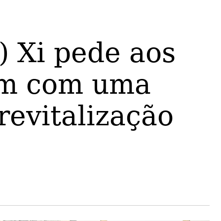
국어
Deutsch
Português
 Xi pede aos
am com uma
revitalização