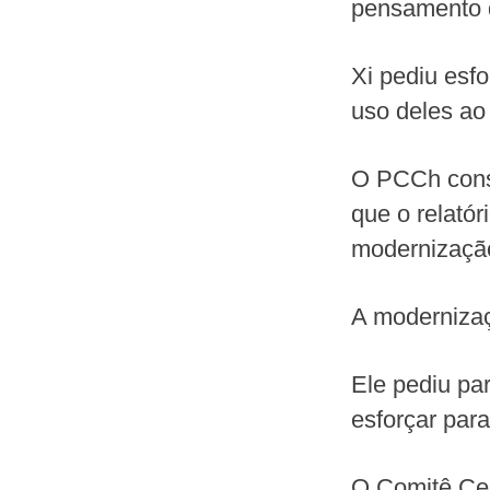
pensamento d
Xi pediu esf
uso deles ao
O PCCh conse
que o relatór
modernizaçã
A modernizaç
Ele pediu pa
esforçar par
O Comitê Cen