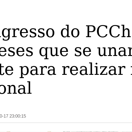
Français
Русский
عربى
日本語
한
gresso do PCCh)
eses que se un
e para realizar 
onal
0-17 23:00:15