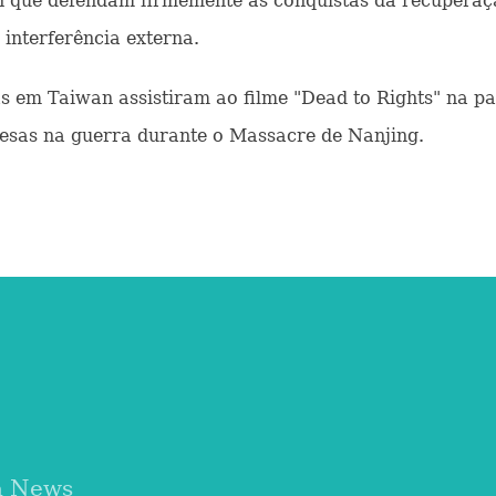
n que defendam firmemente as conquistas da recupera
interferência externa.
em Taiwan assistiram ao filme "Dead to Rights" na par
nesas na guerra durante o Massacre de Nanjing.
a News