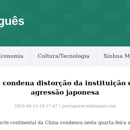
guês
Economia
Cultura/Tecnologia
Xinhua M
 condena distorção da instituição
agressão japonesa
2025-08-13 19:27:47丨
portuguese.xinhuanet.com
parte continental da China condenou nesta quarta-feira