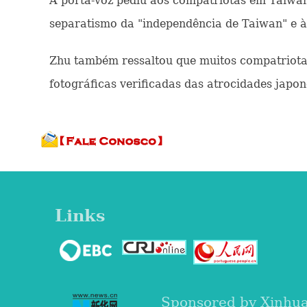
A porta-voz pediu aos compatriotas em Taiwa
separatismo da "independência de Taiwan" e à 
Zhu também ressaltou que muitos compatriotas 
fotográficas verificadas das atrocidades japo
Links
Sponsored by Xinhu