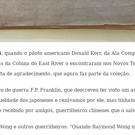
, quando o piloto americano Donald Kerr, da Ala Compo
s da Coluna do East River o encontraram nos Novos Ter
ta de agradecimento, que agora faz parte da coleção.
o de guerra F.P. Franklin, que descreveu ter visto um 
ueldade dos japoneses e rezávamos por ele, mas tínha
se recebido por amigos, guerrilheiros chineses que o sa
 Wong e outros guerrilheiros: "Quando Raymond Wong me