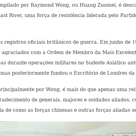
compilado por Raymond Wong, ou Huang Zuomei, é desco
East River, uma força de resistência liderada pelo Part
gistros oficiais britânicos de guerra. Em junho de 194
e os agraciados com a Ordem de Membro da Mais Excelen
ças durante operações militares no Sudeste Asiático a
 mas posteriormente fundou o Escritório de Londres da
principalmente por Wong, é mais do que apenas uma rel
gradecimento de generais, majores e soldados aliados, 
a de como as forças chinesas e outras forças aliadas s