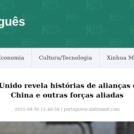
guês
Economia
Cultura/Tecnologia
Xinhua M
Unido revela histórias de alianças
China e outras forças aliadas
2025-08-30 12:48:59丨
portuguese.xinhuanet.com