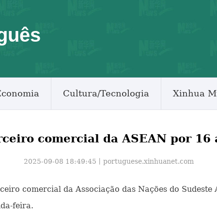
guês
Economia
Cultura/Tecnologia
Xinhua M
rceiro comercial da ASEAN por 16 
2025-09-08 18:49:45丨
portuguese.xinhuanet.com
parceiro comercial da Associação das Nações do Sudeste
da-feira.