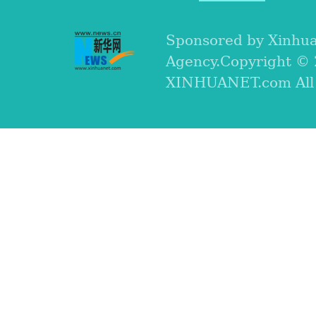
Sponsored by Xinhu
Agency.Copyright ©
XINHUANET.com All r