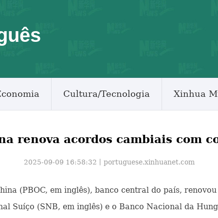
guês
Economia
Cultura/Tecnologia
Xinhua M
na renova acordos cambiais com c
2025-09-09 16:58:32丨
portuguese.xinhuanet.com
 China (PBOC, em inglês), banco central do país, renovo
al Suíço (SNB, em inglês) e o Banco Nacional da Hungr