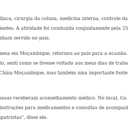
íaca, cirurgia da coluna, medicina interna, controle da 
cientes. A atividade foi conduzida conjuntamente pela
inham servido no país.
nesa em Moçambique, retornou ao país para a ocasião.
to, senti como se tivesse voltado aos meus dias de traba
China-Moçambique, mas também uma importante fonte d
soas receberam aconselhamento médico. No local, Gu Z
instruções para medicamentos e consultas de acompan
atriotas", disse ele.