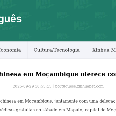
guês
Economia
Cultura/Tecnologia
Xinhua M
hinesa em Moçambique oferece con
2025-09-29 10:55:15丨
portuguese.xinhuanet.com
a chinesa em Moçambique, juntamente com uma delegaçã
 médicas gratuitas no sábado em Maputo, capital de Mo