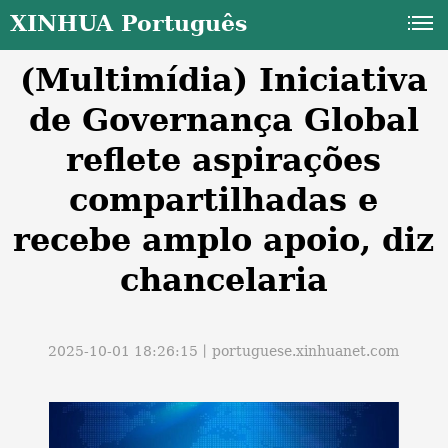
XINHUA Português
(Multimídia) Iniciativa
de Governança Global
reflete aspirações
compartilhadas e
a
recebe amplo apoio, diz
chancelaria
2025-10-01 18:26:15丨
portuguese.xinhuanet.com