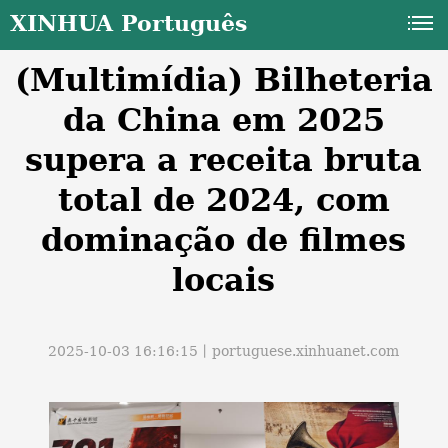
XINHUA Português
(Multimídia) Bilheteria
da China em 2025
supera a receita bruta
total de 2024, com
a
dominação de filmes
locais
2025-10-03 16:16:15丨
portuguese.xinhuanet.com