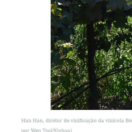
Han Han, diretor de vinificação da vinícola B
por Wen Tsui/Xinhua)