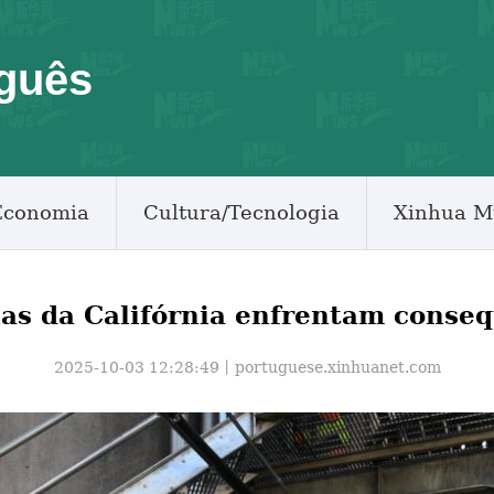
guês
Economia
Cultura/Tecnologia
Xinhua M
as da Califórnia enfrentam conseq
2025-10-03 12:28:49丨
portuguese.xinhuanet.com