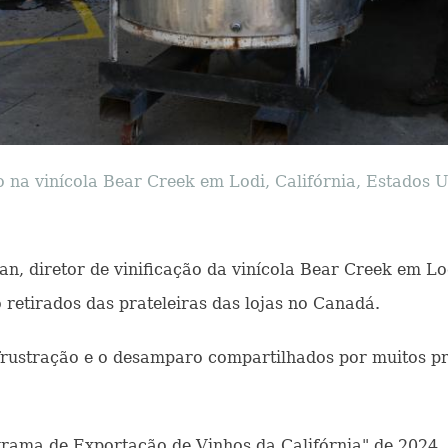
na vinícola Bear Creek em Lodi, Califórnia, Estados U
an, diretor de vinificação da vinícola Bear Creek em Lo
retirados das prateleiras das lojas no Canadá.
 frustração e o desamparo compartilhados por muitos pr
ama de Exportação de Vinhos da Califórnia" de 2024, 