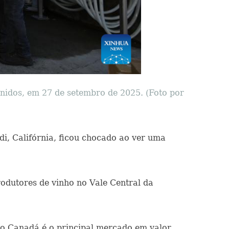
nidos, em 27 de setembro de 2025. (Foto por
di, Califórnia, ficou chocado ao ver uma
odutores de vinho no Vale Central da
o Canadá é o principal mercado em valor