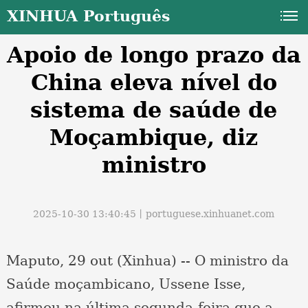
XINHUA Português
Apoio de longo prazo da
China eleva nível do
sistema de saúde de
Moçambique, diz
a
ministro
2025-10-30 13:40:45丨
portuguese.xinhuanet.com
Maputo, 29 out (Xinhua) -- O ministro da
Saúde moçambicano, Ussene Isse,
afirmou na última segunda-feira que a