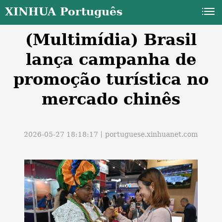
XINHUA Português
(Multimídia) Brasil
lança campanha de
promoção turística no
mercado chinês
a
2026-05-27 18:18:17丨
portuguese.xinhuanet.com