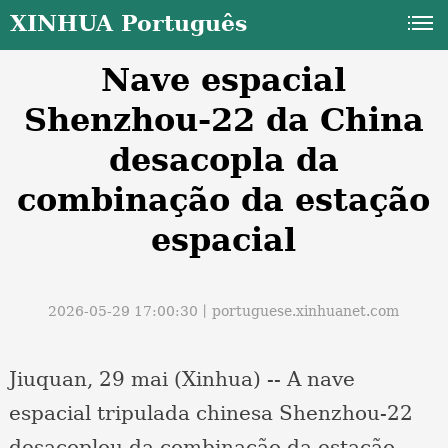
XINHUA Português
Nave espacial
Shenzhou-22 da China
desacopla da
combinação da estação
a
espacial
2026-05-29 17:00:30丨
portuguese.xinhuanet.com
Jiuquan, 29 mai (Xinhua) -- A nave
espacial tripulada chinesa Shenzhou-22
desacoplou da combinação da estação