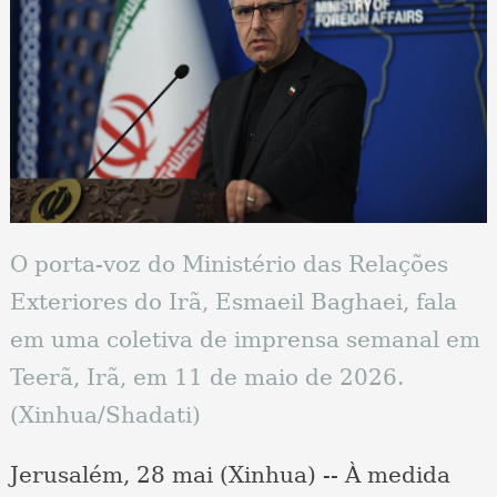
O porta-voz do Ministério das Relações
Exteriores do Irã, Esmaeil Baghaei, fala
em uma coletiva de imprensa semanal em
Teerã, Irã, em 11 de maio de 2026.
(Xinhua/Shadati)
Jerusalém, 28 mai (Xinhua) -- À medida