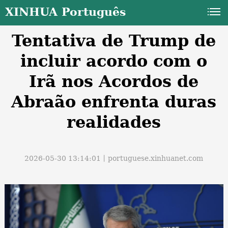
XINHUA Português
Tentativa de Trump de
incluir acordo com o
Irã nos Acordos de
Abraão enfrenta duras
a
realidades
2026-05-30 13:14:01丨
portuguese.xinhuanet.com