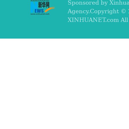
Sponsored by Xinhu
Agency.Copyright ©
XINHUANET.com All r