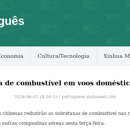
guês
Economia
Cultura/Tecnologia
Xinhua M
a de combustível em voos doméstico
2026-06-02 18:58:15丨
portuguese.xinhuanet.com
as chinesas reduzirão as sobretaxas de combustível nas
e outras companhias aéreas nesta terça-feira.