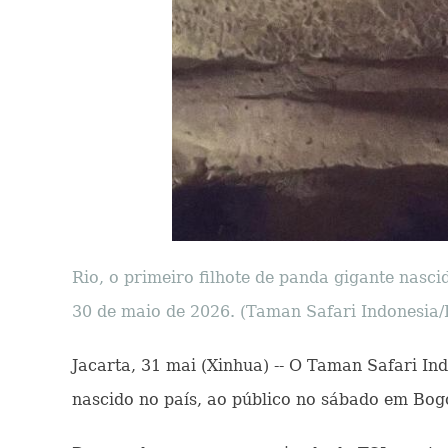
Rio, o primeiro filhote de panda gigante nasc
30 de maio de 2026. (Taman Safari Indonesia/
Jacarta, 31 mai (Xinhua) -- O Taman Safari Ind
nascido no país, ao público no sábado em Bogo