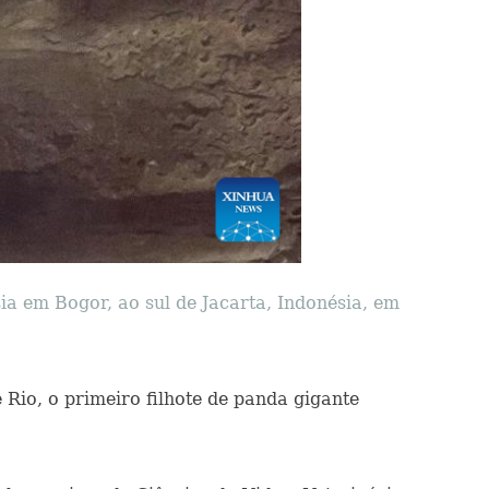
ia em Bogor, ao sul de Jacarta, Indonésia, em
 Rio, o primeiro filhote de panda gigante