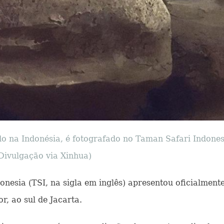
ido na Indonésia, é fotografado no Taman Safari Indones
Divulgação via Xinhua)
onesia (TSI, na sigla em inglês) apresentou oficialmente
r, ao sul de Jacarta.