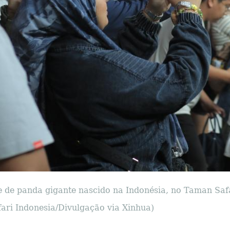
ote de panda gigante nascido na Indonésia, no Taman Saf
ari Indonesia/Divulgação via Xinhua)