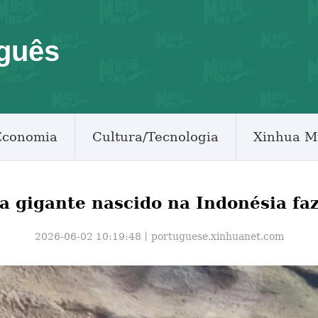
guês
Economia
Cultura/Tecnologia
Xinhua M
a gigante nascido na Indonésia faz
2026-06-02 10:19:48丨
portuguese.xinhuanet.com