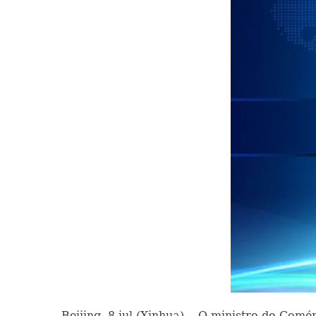
Beijing, 8 jul (Xinhua) -- O ministro do Comé