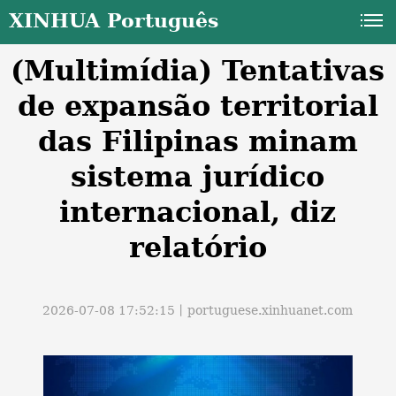
XINHUA Português
(Multimídia) Tentativas
de expansão territorial
das Filipinas minam
sistema jurídico
a
internacional, diz
relatório
2026-07-08 17:52:15丨
portuguese.xinhuanet.com