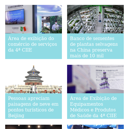
19 em Harbin
Área de exibição do
Banco de sementes
comércio de serviços
de plantas selvagens
da 4ª CIIE
na China preserva
mais de 10 mil
espécies
Pessoas apreciam
Área de Exibição de
paisagens de neve em
Equipamentos
pontos turísticos de
Médicos e Produtos
Beijing
de Saúde da 4ª CIIE