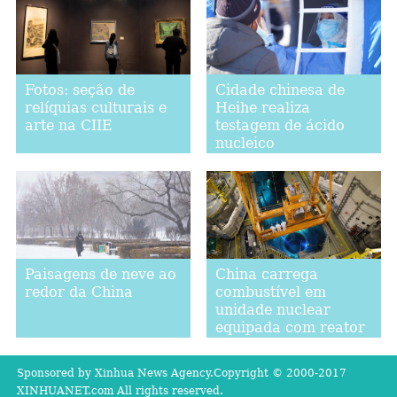
Fotos: seção de
Cidade chinesa de
relíquias culturais e
Heihe realiza
arte na CIIE
testagem de ácido
nucleico
Paisagens de neve ao
China carrega
redor da China
combustível em
unidade nuclear
equipada com reator
projetado
domesticamente
Sponsored by Xinhua News Agency.Copyright © 2000-2017
XINHUANET.com All rights reserved.