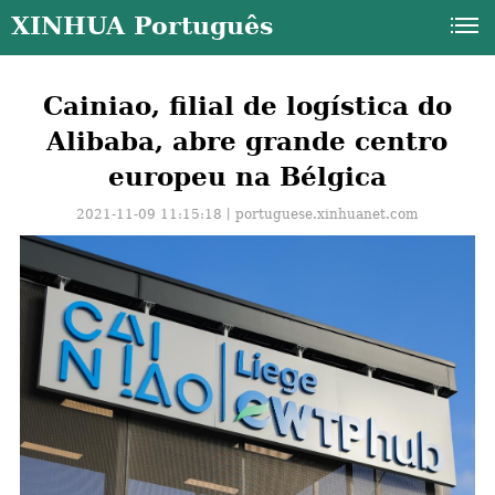
XINHUA Português
Cainiao, filial de logística do
Alibaba, abre grande centro
europeu na Bélgica
2021-11-09 11:15:18丨
portuguese.xinhuanet.com
a