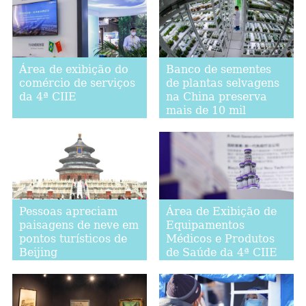
Área de exibição do
Banco de sementes
comércio de serviços
de plantas selvagens
da 4ª CIIE
na China preserva
mais de 10 mil
espécies
Pessoas apreciam
Área de Exibição de
paisagens de neve em
Equipamentos
pontos turísticos de
Médicos e Produtos
Beijing
de Saúde da 4ª CIIE