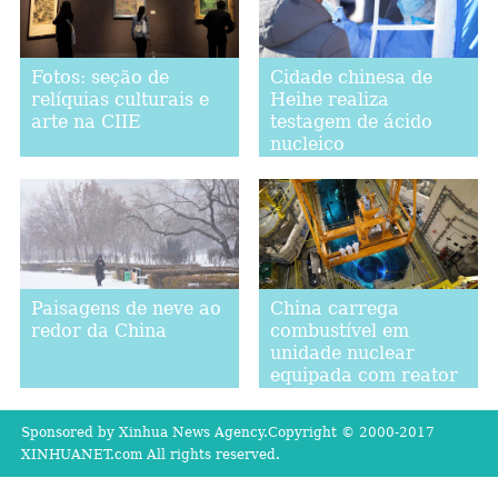
Fotos: seção de
Cidade chinesa de
relíquias culturais e
Heihe realiza
arte na CIIE
testagem de ácido
nucleico
Paisagens de neve ao
China carrega
redor da China
combustível em
unidade nuclear
equipada com reator
projetado
domesticamente
Sponsored by Xinhua News Agency.Copyright © 2000-2017
XINHUANET.com All rights reserved.