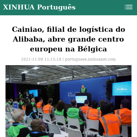
XINHUA Português
Cainiao, filial de logística do
Alibaba, abre grande centro
europeu na Bélgica
2021-11-09 11:15:18丨
portuguese.xinhuanet.com
a