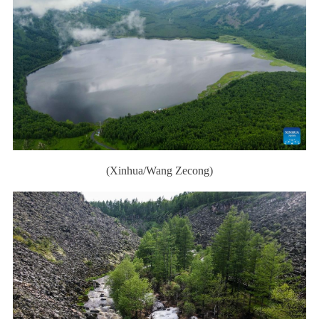
(Xinhua/Wang Zecong)