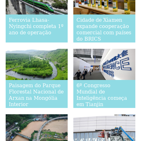
Ferrovia Lhasa-
Cidade de Xiamen
Nyingchi completa 1º
expande cooperação
ano de operação
comercial com países
do BRICS
Paisagem do Parque
6º Congresso
Florestal Nacional de
Mundial de
Arxan na Mongólia
Inteligência começa
Interior
em Tianjin