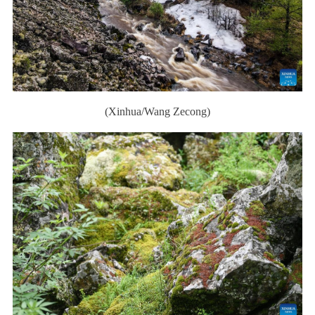
(Xinhua/Wang Zecong)