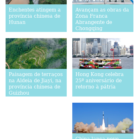
Enchentes atingem a
Avançam as obras da
província chinesa de
Zona Franca
Hunan
Abrangente de
Chongqing
Yongchuan
Hong Kong celebra
Paisagem de terraços
25º aniversário de
na Aldeia de Jiayi, na
retorno à pátria
província chinesa de
Guizhou
China lança novo