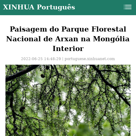
XINHUA Português
Paisagem do Parque Florestal
Nacional de Arxan na Mongólia
Interior
2022-06-25 14:48:29丨
portuguese.xinhuanet.com
a