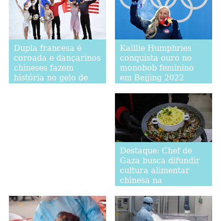
Kaillie Humphries
Dupla francesa é
conquista ouro no
coroada e dançarinos
monobob feminino
chineses fazem
em Beijing 2022
história no gelo de
Beijing 2022
Destaque: Chef de
Gaza busca difundir
cultura alimentar
chinesa na
comunidade local