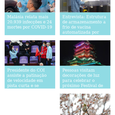
Malásia relata mais
Entrevista: Estrutura
20.939 infecções e 24
de armazenamento a
mortes por COVID-19
frio de vacina
automatizada por
concessão da China é
"um crescimento
qualitativo" para o
Egito, segundo
produtor de vacinas
egípcio
Pessoas visitam
Presidente do COI
decorações de luz
assiste a patinação
para celebrar o
de velocidade em
próximo Festival de
pista curta e se
Laternas no leste da
encontra com atleta
China
chinês