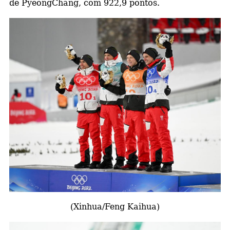
de PyeongChang, com 922,9 pontos.
(Xinhua/Feng Kaihua)