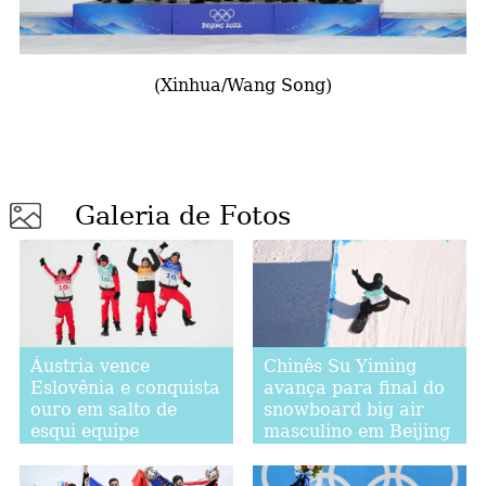
(Xinhua/Wang Song)
Galeria de Fotos
Áustria vence
Chinês Su Yiming
Eslovênia e conquista
avança para final do
ouro em salto de
snowboard big air
esqui equipe
masculino em Beijing
masculina em Beijing
2022
2022