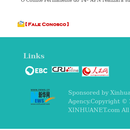
O Comitê Permanente do 14º APN realizará sua
Links
Sponsored by Xinhu
Agency.Copyright ©
XINHUANET.com All r