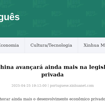
guês
Economia
Cultura/Tecnologia
Xinhua M
China avançará ainda mais na legi
privada
2025-04-25 19:12:00丨
portuguese.xinhuanet.com
elhorar ainda mais o desenvolvimento econômico privado