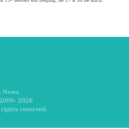
 15ª sessão em Beijing, de 27 a 30 de abril.
a News
 2000-
2026
ights reserved.