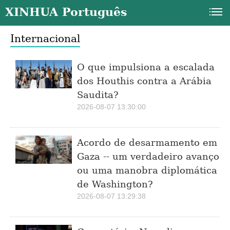
XINHUA Português
Internacional
O que impulsiona a escalada
dos Houthis contra a Arábia
Saudita?
2026-08-07 13:30:00
a
Acordo de desarmamento em
Gaza -- um verdadeiro avanço
ou uma manobra diplomática
de Washington?
2026-08-07 13:29:38