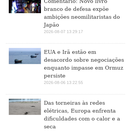
Comentário: Novo livro
branco de defesa expõe
ambições neomilitaristas do
Japão
2026-08-07 13:29:17
EUA e Irã estão em
desacordo sobre negociações
enquanto impasse em Ormuz
persiste
2026-08-06 13:22:55
Das torneiras às redes
elétricas, Europa enfrenta
dificuldades com o calor e a
seca