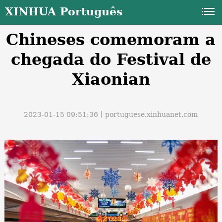
XINHUA Português
Chineses comemoram a
chegada do Festival de
Xiaonian
a
2023-01-15 09:51:36丨
portuguese.xinhuanet.com