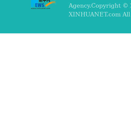
Agency.Copyright ©
XINHUANET.com All r