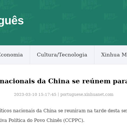
guês
Economia
Cultura/Tecnologia
Xinhua M
 nacionais da China se reúnem par
2023-03-10 15:17:45丨
portuguese.xinhuanet.com
líticos nacionais da China se reuniram na tarde desta s
iva Política do Povo Chinês (CCPPC).