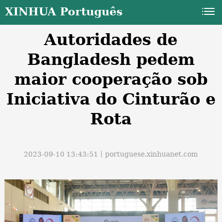
XINHUA Português
Autoridades de
Bangladesh pedem
maior cooperação sob
Iniciativa do Cinturão e
a
Rota
2023-09-10 13:43:51丨
portuguese.xinhuanet.com