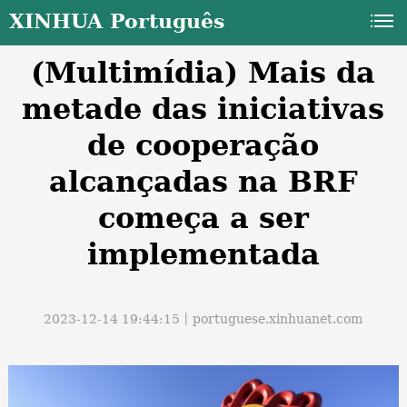
XINHUA Português
(Multimídia) Mais da
metade das iniciativas
de cooperação
alcançadas na BRF
a
começa a ser
implementada
2023-12-14 19:44:15丨
portuguese.xinhuanet.com