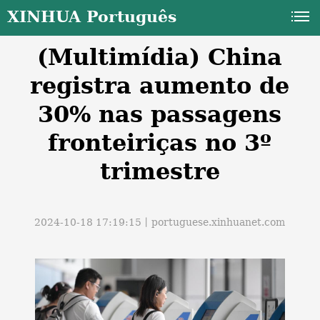
XINHUA Português
(Multimídia) China
registra aumento de
30% nas passagens
fronteiriças no 3º
a
trimestre
2024-10-18 17:19:15丨
portuguese.xinhuanet.com