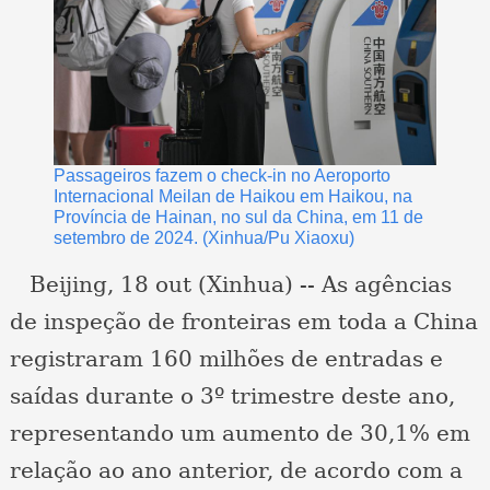
Passageiros fazem o check-in no Aeroporto
Internacional Meilan de Haikou em Haikou, na
Província de Hainan, no sul da China, em 11 de
setembro de 2024. (Xinhua/Pu Xiaoxu)
Beijing, 18 out (Xinhua) -- As agências
de inspeção de fronteiras em toda a China
registraram 160 milhões de entradas e
saídas durante o 3º trimestre deste ano,
representando um aumento de 30,1% em
relação ao ano anterior, de acordo com a