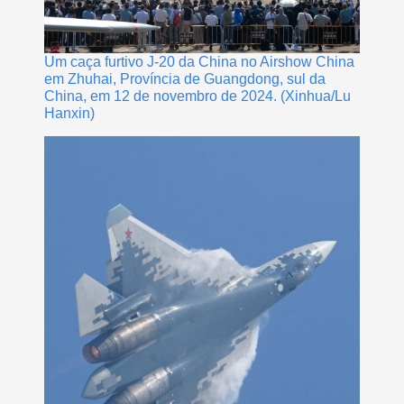
Um caça furtivo J-20 da China no Airshow China
em Zhuhai, Província de Guangdong, sul da
China, em 12 de novembro de 2024. (Xinhua/Lu
Hanxin)