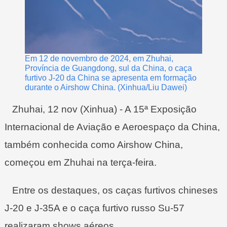
Em 12 de novembro de 2024, em Zhuhai,
Província de Guangdong, sul da China, o caça
furtivo J-20 da China se apresenta em formação
durante o Airshow China. (Xinhua/Liu Dawei)
Zhuhai, 12 nov (Xinhua) - A 15ª Exposição
Internacional de Aviação e Aeroespaço da China,
também conhecida como Airshow China,
começou em Zhuhai na terça-feira.
Entre os destaques, os caças furtivos chineses
J-20 e J-35A e o caça furtivo russo Su-57
realizaram shows aéreos.