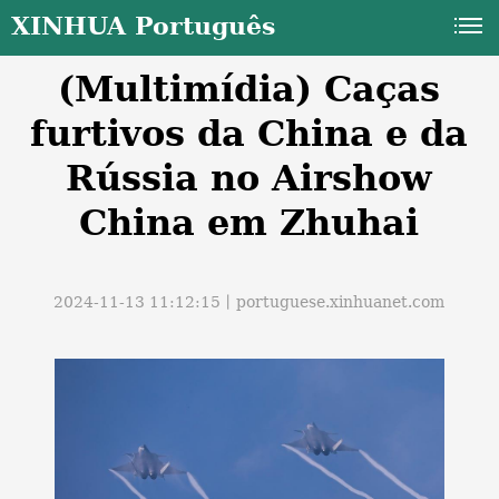
XINHUA Português
(Multimídia) Caças
furtivos da China e da
Rússia no Airshow
China em Zhuhai
a
2024-11-13 11:12:15丨
portuguese.xinhuanet.com