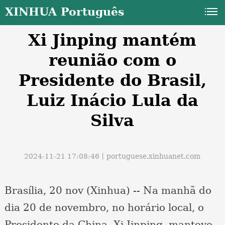
XINHUA Português
Xi Jinping mantém
reunião com o
Presidente do Brasil,
Luiz Inácio Lula da
a
Silva
2024-11-21 17:08:46丨
portuguese.xinhuanet.com
Brasília, 20 nov (Xinhua) -- Na manhã do
dia 20 de novembro, no horário local, o
Presidente da China, Xi Jinping, manteve