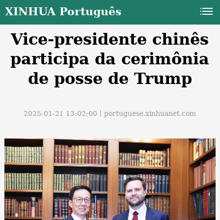
XINHUA Português
Vice-presidente chinês
participa da cerimônia
de posse de Trump
a
2025-01-21 13:02:00丨
portuguese.xinhuanet.com