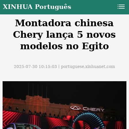
XINHUA Português
Montadora chinesa
Chery lança 5 novos
modelos no Egito
a
2025-07-30 10:15:03丨
portuguese.xinhuanet.com