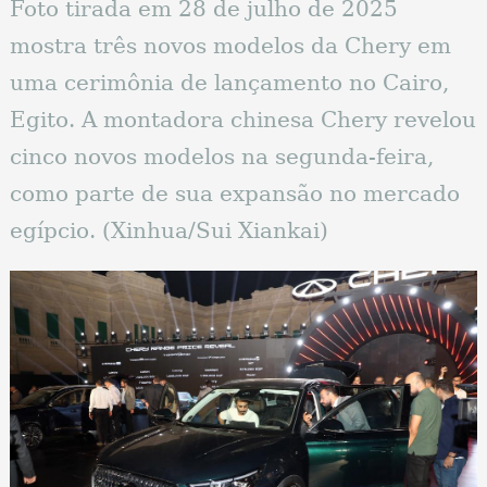
Foto tirada em 28 de julho de 2025
mostra três novos modelos da Chery em
uma cerimônia de lançamento no Cairo,
Egito. A montadora chinesa Chery revelou
cinco novos modelos na segunda-feira,
como parte de sua expansão no mercado
egípcio. (Xinhua/Sui Xiankai)