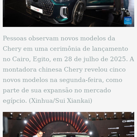
Pessoas observam novos modelos da
Chery em uma cerimônia de lançamento
no Cairo, Egito, em 28 de julho de 2025. A
montadora chinesa Chery revelou cinco
novos modelos na segunda-feira, como
parte de sua expansão no mercado
egípcio. (Xinhua/Sui Xiankai)