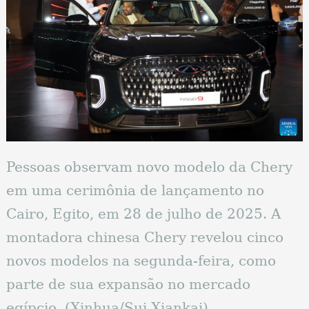
Pessoas observam novo modelo da Chery
em uma cerimônia de lançamento no
Cairo, Egito, em 28 de julho de 2025. A
montadora chinesa Chery revelou cinco
novos modelos na segunda-feira, como
parte de sua expansão no mercado
egípcio. (Xinhua/Sui Xiankai)