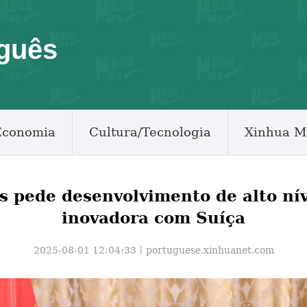
guês
Economia
Cultura/Tecnologia
Xinhua M
ês pede desenvolvimento de alto nív
inovadora com Suíça
2025-08-01 12:04:33丨
portuguese.xinhuanet.com