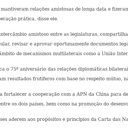
mantiveram relações amistosas de longa data e fizeram
eração prática, disse ele.
 intercâmbio amistoso entre as legislaturas, compartil
mular, revisar e aprovar oportunamente documentos lega
âmbito de mecanismos multilaterais como a União Inte
a o 75º aniversário das relações diplomáticas bilaterai
m resultados frutíferos com base no respeito mútuo, n
ra fortalecer a cooperação com a APN da China para 
ntre os dois países, bem como na promoção do desenvol
íses aderem aos propósitos e princípios da Carta das 