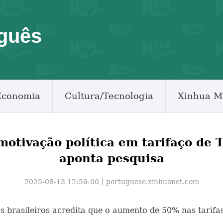
guês
Economia
Cultura/Tecnologia
Xinhua M
 motivação política em tarifaço de 
aponta pesquisa
2025-08-13 12:59:00丨
portuguese.xinhuanet.com
dos brasileiros acredita que o aumento de 50% nas tarif