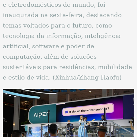
e eletrodomésticos do mundo, foi
inaugurada na sexta-feira, destacando
temas voltados para o futuro, como
tecnologia da informação, inteligência
artificial, software e poder de
computação, além de soluções
sustentáveis ​​para residências, mobilidade
e estilo de vida. (Xinhua/Zhang Haofu)