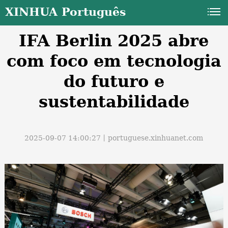
XINHUA Português
IFA Berlin 2025 abre
com foco em tecnologia
do futuro e
sustentabilidade
a
2025-09-07 14:00:27丨
portuguese.xinhuanet.com