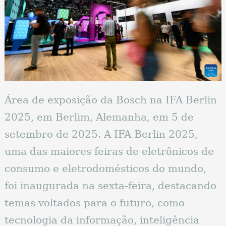
Área de exposição da Bosch na IFA Berlin
2025, em Berlim, Alemanha, em 5 de
setembro de 2025. A IFA Berlin 2025,
uma das maiores feiras de eletrônicos de
consumo e eletrodomésticos do mundo,
foi inaugurada na sexta-feira, destacando
temas voltados para o futuro, como
tecnologia da informação, inteligência