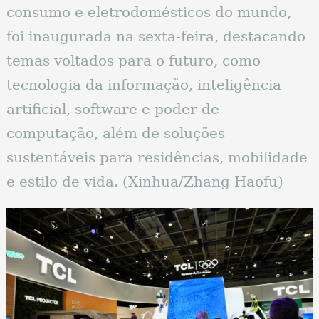
consumo e eletrodomésticos do mundo,
foi inaugurada na sexta-feira, destacando
temas voltados para o futuro, como
tecnologia da informação, inteligência
artificial, software e poder de
computação, além de soluções
sustentáveis ​​para residências, mobilidade
e estilo de vida. (Xinhua/Zhang Haofu)