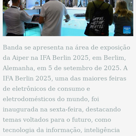
Banda se apresenta na área de exposição
da Aiper na IFA Berlin 2025, em Berlim,
Alemanha, em 5 de setembro de 2025. A
IFA Berlin 2025, uma das maiores feiras
de eletrônicos de consumo e
eletrodomésticos do mundo, foi
inaugurada na sexta-feira, destacando
temas voltados para o futuro, como
tecnologia da informação, inteligência