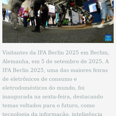
Visitantes da IFA Berlin 2025 em Berlim,
Alemanha, em 5 de setembro de 2025. A
IFA Berlin 2025, uma das maiores feiras
de eletrônicos de consumo e
eletrodomésticos do mundo, foi
inaugurada na sexta-feira, destacando
temas voltados para o futuro, como
tecnologia da informação, inteligência