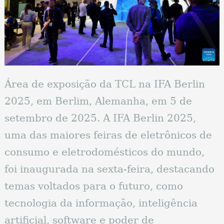
Área de exposição da TCL na IFA Berlin
2025, em Berlim, Alemanha, em 5 de
setembro de 2025. A IFA Berlin 2025,
uma das maiores feiras de eletrônicos de
consumo e eletrodomésticos do mundo,
foi inaugurada na sexta-feira, destacando
temas voltados para o futuro, como
tecnologia da informação, inteligência
artificial, software e poder de