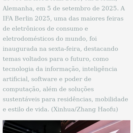
Alemanha, em 5 de setembro de 2025. A
IFA Berlin 2025, uma das maiores feiras
de eletrônicos de consumo e
eletrodomésticos do mundo, foi
inaugurada na sexta-feira, destacando
temas voltados para o futuro, como
tecnologia da informação, inteligência
artificial, software e poder de
computação, além de soluções
sustentáveis ​​para residências, mobilidade
e estilo de vida. (Xinhua/Zhang Haofu)