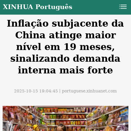
XINHUA Português
Inflação subjacente da
China atinge maior
nível em 19 meses,
sinalizando demanda
a
interna mais forte
2025-10-15 19:04:45丨
portuguese.xinhuanet.com