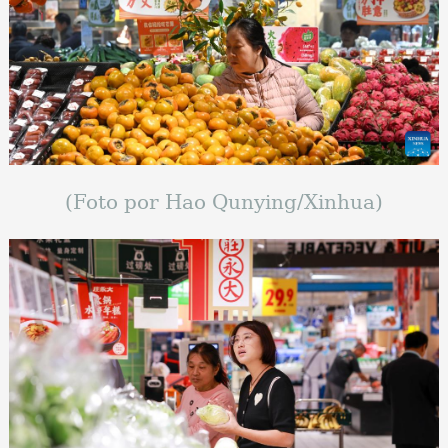
(Foto por Hao Qunying/Xinhua)