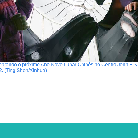
lebrando o próximo Ano Novo Lunar Chinês no Centro John F.
2. (Ting Shen/Xinhua)