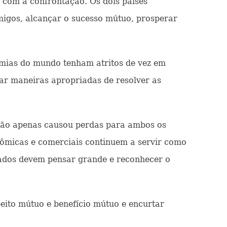
com a confrontação. Os dois países
migos, alcançar o sucesso mútuo, prosperar
mias do mundo tenham atritos de vez em
rar maneiras apropriadas de resolver as
não apenas causou perdas para ambos os
ômicas e comerciais continuem a servir como
lados devem pensar grande e reconhecer o
eito mútuo e benefício mútuo e encurtar