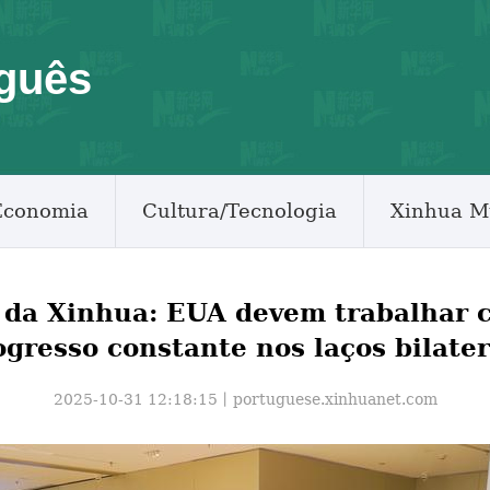
guês
Economia
Cultura/Tecnologia
Xinhua M
 da Xinhua: EUA devem trabalhar c
ogresso constante nos laços bilater
2025-10-31 12:18:15丨
portuguese.xinhuanet.com