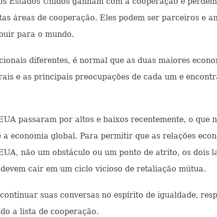
os Estados Unidos ganham com a cooperação e perdem 
as áreas de cooperação. Eles podem ser parceiros e a
ibuir para o mundo.
onais diferentes, é normal que as duas maiores econo
trais e as principais preocupações de cada um e encont
UA passaram por altos e baixos recentemente, o que 
a economia global. Para permitir que as relações econ
-EUA, não um obstáculo ou um ponto de atrito, os dois 
devem cair em um ciclo vicioso de retaliação mútua.
ntinuar suas conversas no espírito de igualdade, resp
do a lista de cooperação.