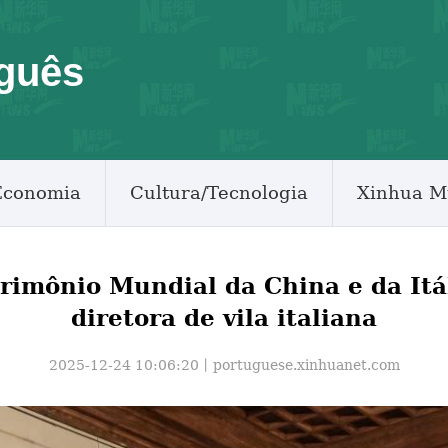
guês
Economia
Cultura/Tecnologia
Xinhua M
trimônio Mundial da China e da Itá
diretora de vila italiana
2025-12-24 10:06:20丨
portuguese.xinhuanet.com