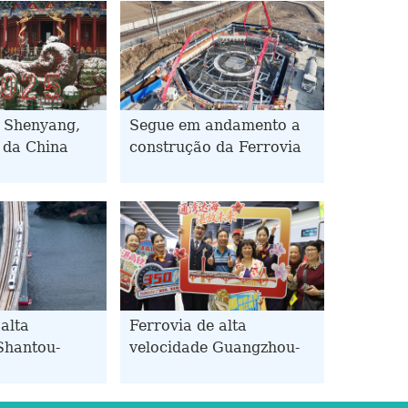
 Shenyang,
Segue em andamento a
 da China
construção da Ferrovia
Interurbana
Shijiazhuang-Xiong'an
em Hebei, no norte da
China
alta
Ferrovia de alta
Shantou-
velocidade Guangzhou-
torna
Zhanjiang entra em
operacional
operação em