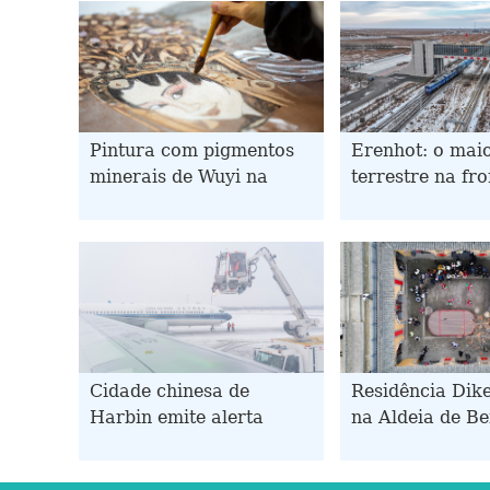
Pintura com pigmentos
Erenhot: o mai
minerais de Wuyi na
terrestre na fro
Província de Fujian
China-Mongólia
funde tradição e
aumento no trá
elementos artísticos
transfronteiriç
modernos
Cidade chinesa de
Residência Dik
Harbin emite alerta
na Aldeia de Be
amarelo para nevasca
Henan, atrai n
intensa
crescente de tu