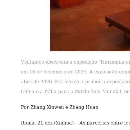
Visitantes observam a exposição "Harmonia entr
em 16 de dezembro de 2025. A exposição conjun
abril de 2026. Ela marca a primeira exposição
China e a Itália para o Patrimônio Mundial, 
Por Zhang Xinwen e Zhang Huan
Roma, 21 dez (Xinhua) -- As parcerias entre 