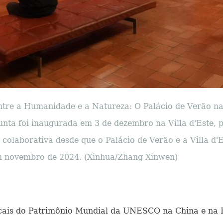
e a Humanidade e a Natureza: O Palácio de Verão na Vill
ta foi inaugurada em 3 de dezembro na Villa d'Este, p
 colaborativa desde que o Palácio de Verão e a Villa d
em novembro de 2024. (Xinhua/Zhang Xinwen)
locais do Patrimônio Mundial da UNESCO na China e na 