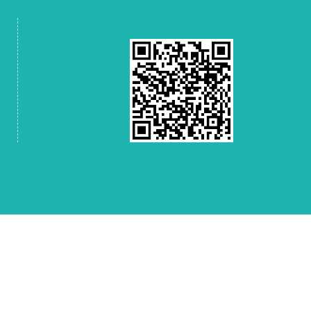
ng, no sul
Guangdong, no sul da
China