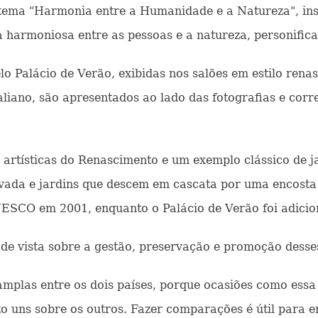
 tema "Harmonia entre a Humanidade e a Natureza", insp
a harmoniosa entre as pessoas e a natureza, personific
o Palácio de Verão, exibidas nos salões em estilo renasc
aliano, são apresentados ao lado das fotografias e cor
e artísticas do Renascimento e um exemplo clássico de j
evada e jardins que descem em cascata por uma encosta
NESCO em 2001, enquanto o Palácio de Verão foi adicio
 de vista sobre a gestão, preservação e promoção dess
amplas entre os dois países, porque ocasiões como ess
uns sobre os outros. Fazer comparações é útil para e