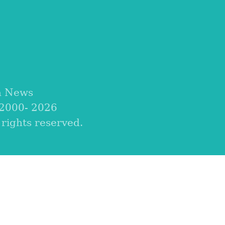
em Guangdo
da China
a News
 2000-
2026
ights reserved.