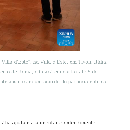
a d'Este", na Villa d'Este, em Tivoli, Itália,
erto de Roma, e ficará em cartaz até 5 de
'Este assinaram um acordo de parceria entre a
Itália ajudam a aumentar o entendimento