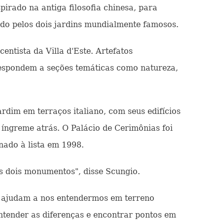
irado na antiga filosofia chinesa, para
ado pelos dois jardins mundialmente famosos.
entista da Villa d'Este. Artefatos
respondem a seções temáticas como natureza,
ardim em terraços italiano, com seus edifícios
 íngreme atrás. O Palácio de Cerimônias foi
nado à lista em 1998.
es dois monumentos", disse Scungio.
a ajudam a nos entendermos em terreno
ntender as diferenças e encontrar pontos em