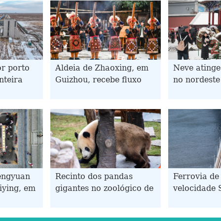
or porto
Aldeia de Zhaoxing, em
Neve atinge
nteira
Guizhou, recebe fluxo
no nordeste
 registra
crescente de turistas
fego
com aproximação do
o
Ano Novo da Etnia Dong
engyuan
Recinto dos pandas
Ferrovia de 
iying, em
gigantes no zoológico de
velocidade 
úmero
Chongqing reabre após
Shanwei se 
ristas
reforma
totalmente 