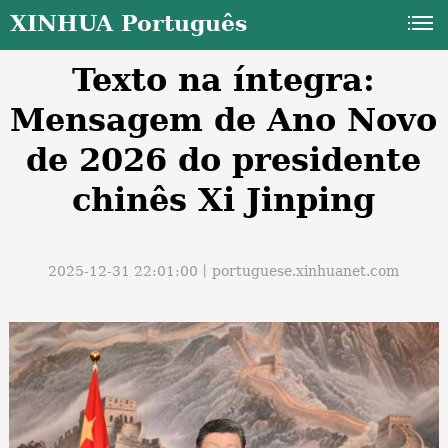
XINHUA Português
Texto na íntegra:
Mensagem de Ano Novo
de 2026 do presidente
chinês Xi Jinping
a
2025-12-31 22:01:00丨
portuguese.xinhuanet.com