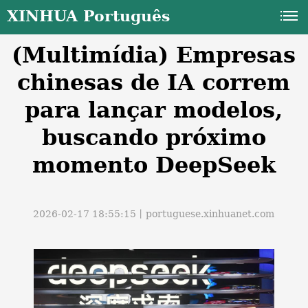
XINHUA Português
(Multimídia) Empresas
chinesas de IA correm
para lançar modelos,
buscando próximo
a
momento DeepSeek
2026-02-17 18:55:15丨
portuguese.xinhuanet.com