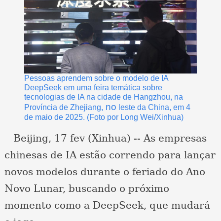
Pessoas aprendem sobre o modelo de IA
DeepSeek em uma feira temática sobre
tecnologias de IA na cidade de Hangzhou, na
no
Província de Zhejiang,
leste da China, em 4
de maio de 2025. (Foto por Long Wei/Xinhua)
Beijing, 17 fev (Xinhua) -- As empresas
chinesas de IA estão correndo para lançar
novos modelos durante o feriado do Ano
Novo Lunar, buscando o próximo
momento como a DeepSeek, que mudará