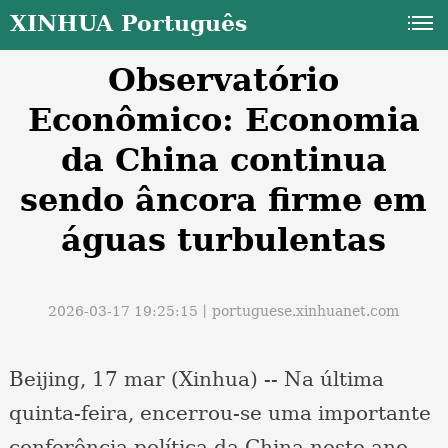
XINHUA Português
Observatório
Econômico: Economia
da China continua
sendo âncora firme em
a
águas turbulentas
2026-03-17 19:25:15丨
portuguese.xinhuanet.com
Beijing, 17 mar (Xinhua) -- Na última
quinta-feira, encerrou-se uma importante
conferência política da China neste ano.