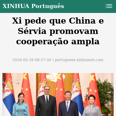
XINHUA Português
Xi pede que China e
Sérvia promovam
cooperação ampla
a
2026-05-26 08:37:30丨
portuguese.xinhuanet.com