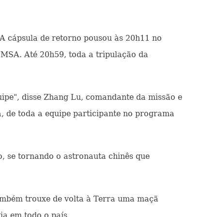
 A cápsula de retorno pousou às 20h11 no
CMSA. Até 20h59, toda a tripulação da
uipe", disse Zhang Lu, comandante da missão e
a, de toda a equipe participante no programa
o, se tornando o astronauta chinês que
também trouxe de volta à Terra uma maçã
a em todo o país.