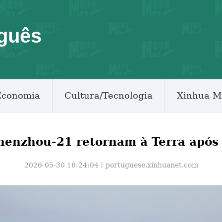
guês
Economia
Cultura/Tecnologia
Xinhua M
henzhou-21 retornam à Terra após 
2026-05-30 16:24:04丨
portuguese.xinhuanet.com