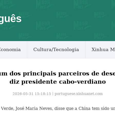
guês
Economia
Cultura/Tecnologia
Xinhua M
um dos principais parceiros de de
diz presidente cabo-verdiano
2026-05-31 15:18:15丨
portuguese.xinhuanet.com
o Verde, José Maria Neves, disse que a China tem sido 