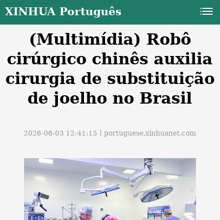
XINHUA Português
(Multimídia) Robô
cirúrgico chinês auxilia
cirurgia de substituição
de joelho no Brasil
a
2026-06-03 12:41:15丨
portuguese.xinhuanet.com