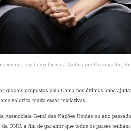
oncede entrevista exclusiva à Xinhua em Paramaribo, Su
ivas globais propostas pela China nos últimos anos aju
ame valoriza muito essas iniciativas.
a Assembleia Geral das Nações Unidas no ano passado,
 da ONU, a fim de garantir que todos os países tenham 