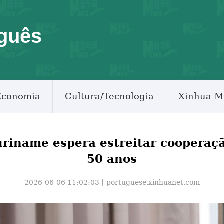
guês
Economia
Cultura/Tecnologia
Xinhua M
Suriname espera estreitar cooperaç
50 anos
2026-06-06 11:02:03丨
portuguese.xinhuanet.com